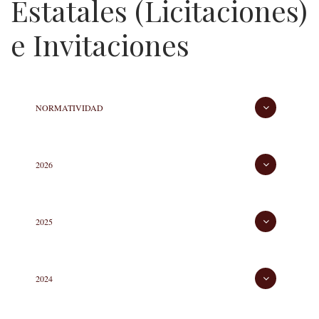
navegación
Estatales (Licitaciones)
e Invitaciones
Difusión
NORMATIVIDAD
de
Procedimientos
2026
Estatales
(Licitaciones)
2025
e
Invitaciones
2024