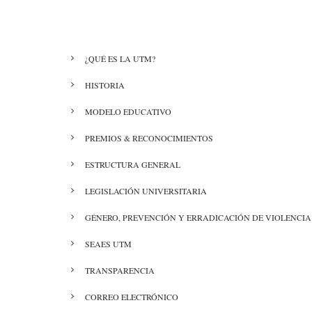
de
ayuda
MENÚ
¿QUÉ ES LA UTM?
a
NUESTRA
UNIVERSIDAD
HISTORIA
la
navegación
MODELO EDUCATIVO
PREMIOS & RECONOCIMIENTOS
ESTRUCTURA GENERAL
LEGISLACIÓN UNIVERSITARIA
GÉNERO, PREVENCIÓN Y ERRADICACIÓN DE VIOLENCIA
SEAES UTM
TRANSPARENCIA
CORREO ELECTRÓNICO