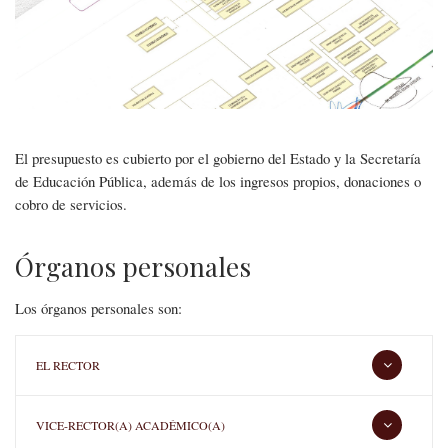
navegación
General
El presupuesto es cubierto por el gobierno del Estado y la Secretaría
de Educación Pública, además de los ingresos propios, donaciones o
cobro de servicios.
Órganos personales
Los órganos personales son:
EL RECTOR
VICE-RECTOR(A) ACADÉMICO(A)