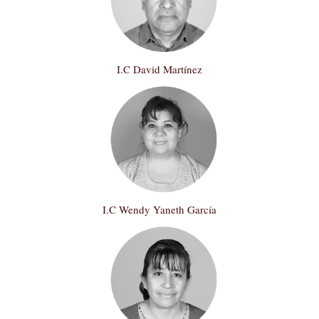
I.C David Martínez
I.C Wendy Yaneth García