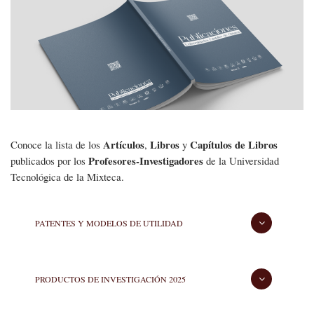
navegación
Productos
de
la
Investigación
Artículos
Libros
Capítulos
de Libros
Conoce la lista de los
,
y
Profesores-Investigadores
publicados por los
de la Universidad
Tecnológica de la Mixteca.
PATENTES Y MODELOS DE UTILIDAD
PRODUCTOS DE INVESTIGACIÓN 2025