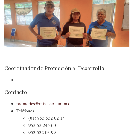
navegación
Contacto
Promoción
del
Desarrollo
Coordinador de Promoción al Desarrollo
Contacto
promodes@mixteco.utm.mx
Teléfonos:
(01) 953 532 02 14
953 53 245 60
953 532 03 99