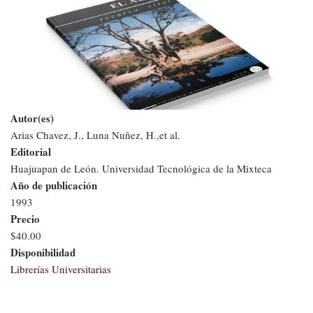
navegación
El
Agua
Recurso
Vital
Autor(es)
Arias Chavez, J., Luna Nuñez, H.,et al.
Editorial
Huajuapan de León. Universidad Tecnológica de la Mixteca
Año de publicación
1993
Precio
$40.00
Disponibilidad
Librerías Universitarias