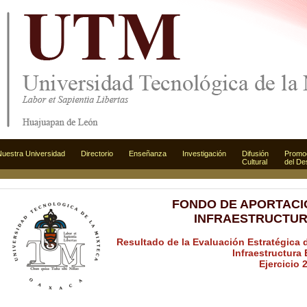
Nuestra Universidad
Nuestra Universidad
Directorio
Directorio
Enseñanza
Enseñanza
Investigación
Investigación
Difusión
Difusión
Promo
Promo
Cultural
Cultural
del De
del De
FONDO DE APORTACI
INFRAESTRUCTUR
Resultado de la Evaluación Estratégica
Infraestructura
Ejercicio 