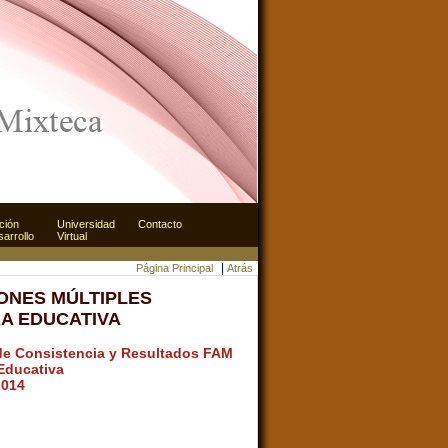
ción
ción
Universidad
Universidad
Contacto
Contacto
sarrollo
sarrollo
Virtual
Virtual
|
Página Principal
Atrás
ONES MÚLTIPLES
A EDUCATIVA
 de Consistencia y Resultados FAM
 Educativa
2014